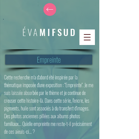
ÉVA
MIFSUD
Empreinte
Cette recherche m'a d'abord été inspirée par la
thématique imposée d'une exposition : "Empreinte". Je me
suis laissée absorbée par le thème et je continue de
creuser cette histoire-là. Dans cette série, l'encre, les
pigments, huile sont associés à du transfert d'images.
Des photos anciennes pillées aux albums photos
familiaux... Qu'elle empreinte me reste-t-il précisément
de ces aïeuls-ci... ?